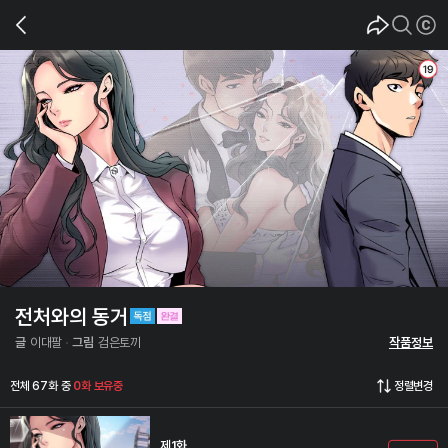
전처와의 동거
글
이대팔
그림
검은토끼
작품정보
전체 67화 중
0화 보유중
정렬변경
제1화