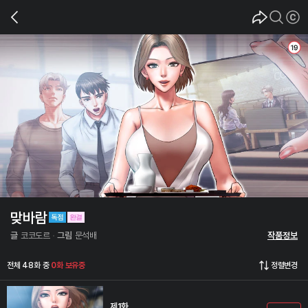
맞바람
글
코코도르
그림
문석배
작품정보
전체 48화 중
0화 보유중
정렬변경
제1화