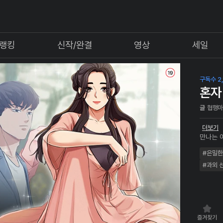
랭킹
신작/완결
영상
세일
구독수 2,
혼자
글
협행
더보기
만나는 
우. 이러
#은밀한
소개해주
따운 실
#과외 
수 있을
즐겨찾기