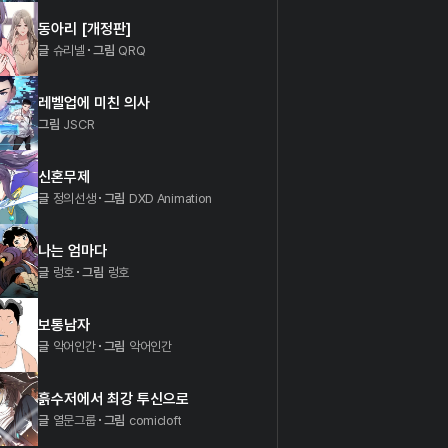
동아리 [개정판]
글
슈리넬
그림
QRQ
레벨업에 미친 의사
그림
JSCR
신혼무제
글
정의선생
그림
DXD Animation
나는 엄마다
글
렁호
그림
렁호
보통남자
글
악어인간
그림
악어인간
흙수저에서 최강 투신으로
글
열문그룹
그림
comicloft