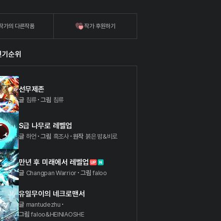
작가의 다른작품
작가 후원하기
인기순위
선무제존
글
침류
그림
침류
S급 나무로 레벨업
글
하언
그림
흑조사
원작
붉은 밤&비로
만년 후 미래에서 레벨업
글
Changpan Warrior
그림
faloo
유일무이의 네크로맨서
글
mantudezhu
그림
faloo&HEINIAOSHE