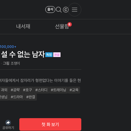
출석
6
내서재
선물함
100,000+
 설 수 없는 남자
마
그림
조쟁이
여자들에게서 잠자리가 형편없다는 이야기를 들은 현
한 고민에 그의 친구는 '떡' 치는 거 가르쳐주는 곳을
 과외
#공략
#호구
#스터디
#트레이닝
#교육
는데... 반신반의하며 찾아간 그곳에는 반라의 아리
장이 뙇!! 과연 현우는 그의 잠자리 스킬을 향상시킬
선생님
#드라마
#완결
까?
첫 화 보기
공유하기