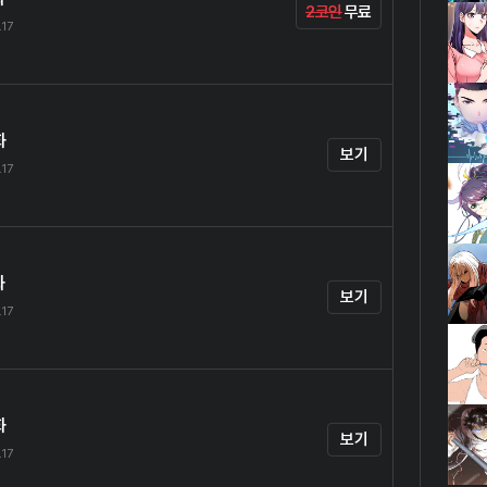
2코인
무료
.17
화
보기
.17
화
보기
.17
화
보기
.17