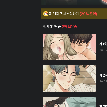
총 31화 전체소장하기
(20% 할인)
전체 31화 중
0화 보유중
제1
20.07
제2
20.07
제3