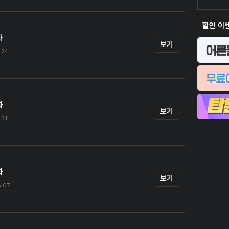
할인 이
화
보기
.24
화
보기
.31
화
보기
.07