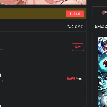
전체소장
실시간 
정렬변경
화
무료
.17
화
2코인
무료
.17
화