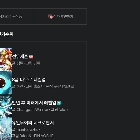
작가의 다른작품
작가 후원하기
인기순위
선무제존
글
침류
그림
침류
S급 나무로 레벨업
글
하언
그림
흑조사
원작
붉은 밤&비로
만년 후 미래에서 레벨업
글
Changpan Warrior
그림
faloo
유일무이의 네크로맨서
글
mantudezhu
그림
faloo&HEINIAOSHE