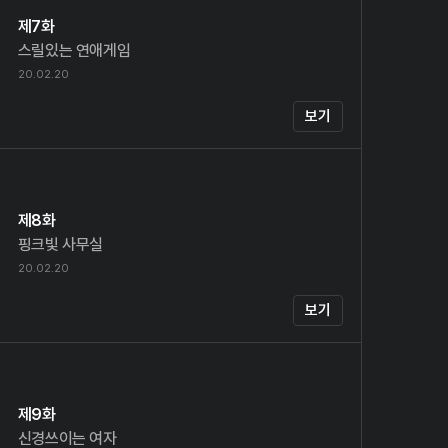
제7화
스릴있는 연애게임
20.02.20
보기
제8화
핑크빛 사무실
20.02.20
보기
제9화
신경쓰이는 여자