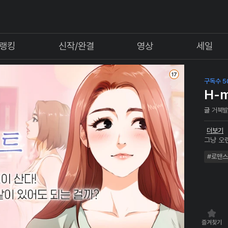
랭킹
신작/완결
영상
세일
구독수 5
H-m
글
거북
더보기
그냥 오
로!!! 
#로맨스
며 둘은
다. 공
성을 모
~ 과연
까?
즐겨찾기