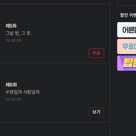
할인 이
제5화
그날 밤, 그 후.
20.02.20
무료
제6화
우정일까 사랑일까
20.02.20
보기