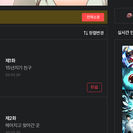
전체소장
실시간 
정렬변경
제1화
15년지기 친구
20.02.20
무료
제2화
헤어지고 찾아간 곳
20.02.20