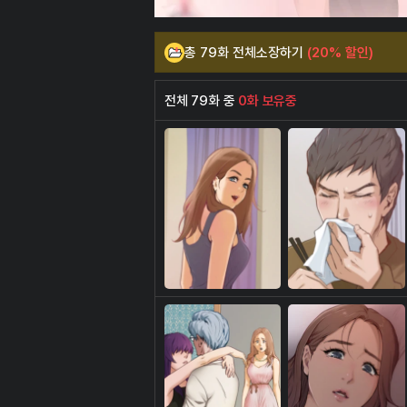
총 79화 전체소장하기
(20% 할인)
전체 79화 중
0화 보유중