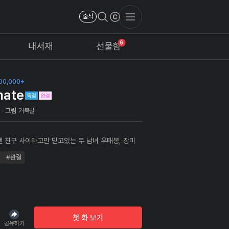
출석
6
내서재
선물함
00,000+
ate
발
그림
거북발
랜 친구 사이라고만 믿고있는 두 남녀 우태봉, 장미
그러던 어느날 장미로가 우태봉의 집에 잠시 머물게 되
#완결
 서로에게 친구이상의 감정이 있었음을 느끼게 된
감가는 스토리에 환상적인 작화까지, 독자들의 눈과 감
두 충족시킬수 있는 탑툰 최고의 인기작 H 메이트
 사랑과 우정 사이에서 그들은 어떤 선택을 하게 될
첫 화 보기
공유하기