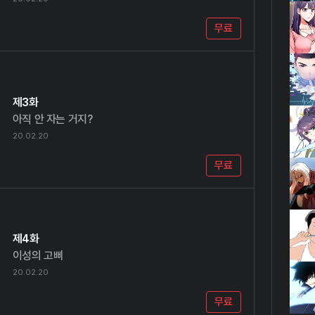
무료
제3화
아직 안 자는 거지?
20.02.20
무료
제4화
이성의 고삐
20.02.20
무료