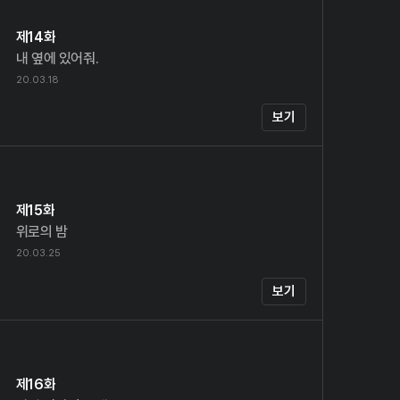
제14화
내 옆에 있어줘.
20.03.18
보기
제15화
위로의 밤
20.03.25
보기
제16화