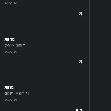
20.02.20
보기
제10화
하우스 메이트
20.02.20
보기
제11화
애매한 우리관계
20.02.26
보기