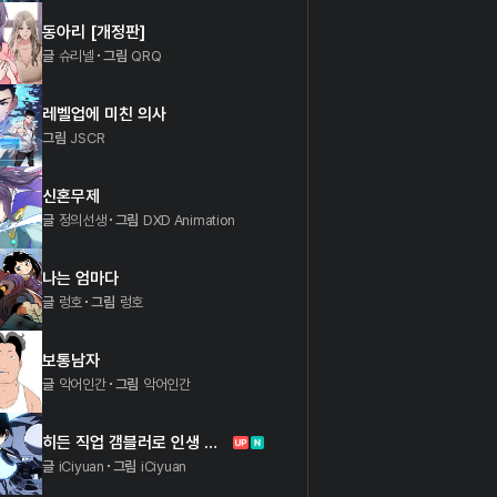
동아리 [개정판]
글
슈리넬
그림
QRQ
레벨업에 미친 의사
그림
JSCR
신혼무제
글
정의선생
그림
DXD Animation
나는 엄마다
글
렁호
그림
렁호
보통남자
글
악어인간
그림
악어인간
히든 직업 갬블러로 인생 역전
글
iCiyuan
그림
iCiyuan