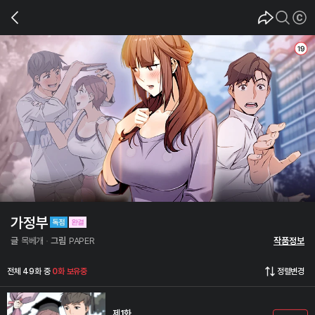
가정부
글
목베개
그림
PAPER
작품정보
전체 49화 중
0화 보유중
정렬변경
제1화