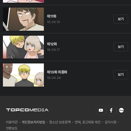
제11화
보기
16.04.10
제12화
보기
16.04.17
제13화 최종화
보기
16.04.24
이용약관
개인정보처리방침
청소년 보호정책
연재, 광고제휴 제안
공지사항
언론보도