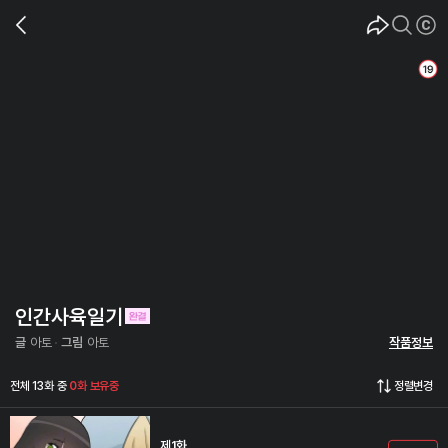
인간사육일기
글
아토
그림
아토
작품정보
전체 13화 중
0화 보유중
정렬변경
제1화