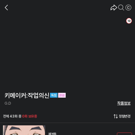
키메이커:작업의신
G.D
작품정보
전체 43화 중
0화 보유중
정렬변경
제1화