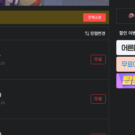
전체소장
할인 이
정렬변경
화
무료
.23
화
무료
.23
화