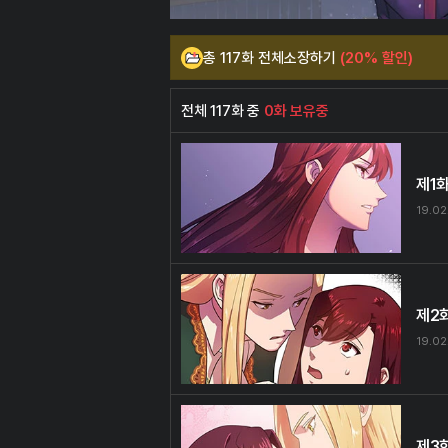
총 117화 전체소장하기
(20% 할인)
전체 117화 중
0화 보유중
제1
19.02
제2
19.02
제3