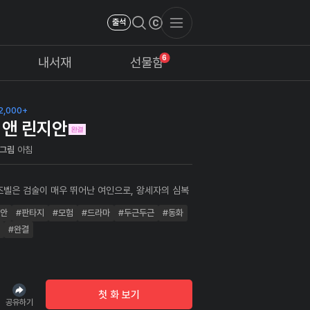
출석
6
내서재
선물함
2,000+
 앤 린지안
그림
아침
즈벨은 검술이 매우 뛰어난 여인으로, 왕세자의 심복
많은 임무를 수행해왔다. 그런 린지에게 새롭게 내려
리안
#판타지
#모험
#드라마
#두근두근
#동화
는 한 귀족 휘안의 시종으로 남장!잠입!하는것. 남자
고 있음에도 불구하고 린지에게 끌리는 휘안과, 그런
#완결
 사이에서 갈등하게 되는 린지
.
첫 화 보기
공유하기