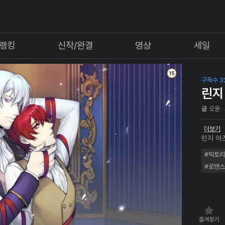
랭킹
신작/완결
영상
세일
구독수 3
린지
글
오윤
더보기
린지 아
으로서 
#빅토
온 임무
라고 알
#로맨스
휘안에게 끌리며 임무와 사랑
의 이야기
즐겨찾기