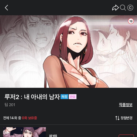
루저2 : 내 아내의 남자
팀 201
작품정보
전체 14화 중
0화 보유중
정렬변경
제1화