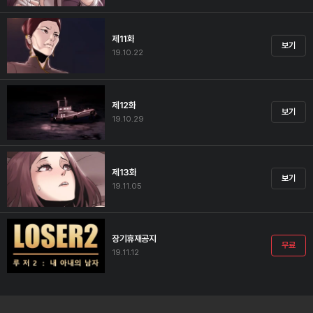
제11화
보기
19.10.22
제12화
보기
19.10.29
제13화
보기
19.11.05
장기휴재공지
무료
19.11.12