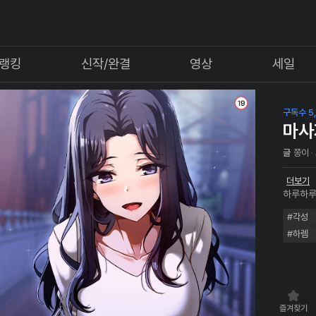
랭킹
신작/완결
영상
세일
구독수 5,
마사
글
쫑이
더보기
하루하루
해주게 
#각성
현에게 
의 마사
#하렘
즐겨찾기