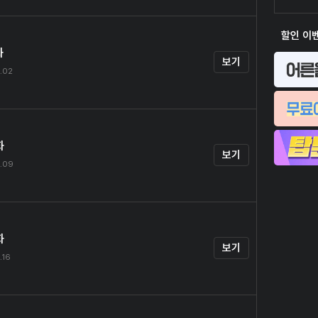
할인 이
화
보기
.02
화
보기
.09
화
보기
.16