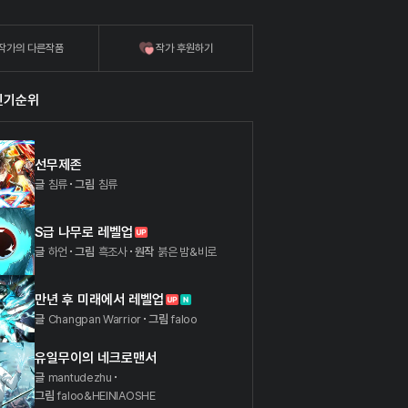
작가의 다른작품
작가 후원하기
인기순위
선무제존
글
침류
그림
침류
S급 나무로 레벨업
글
하언
그림
흑조사
원작
붉은 밤&비로
만년 후 미래에서 레벨업
글
Changpan Warrior
그림
faloo
유일무이의 네크로맨서
글
mantudezhu
그림
faloo&HEINIAOSHE