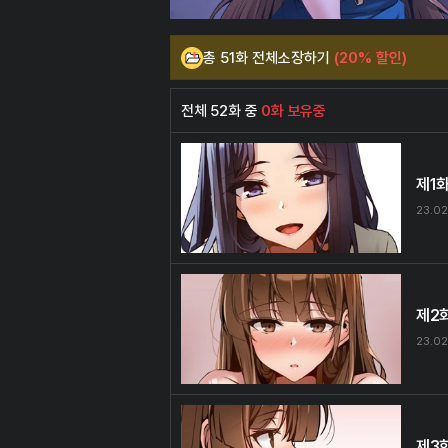
총 51화 전체소장하기
(20% 할인)
전체 52화 중
0화 보유중
제1
23.02
제2
23.02
제3