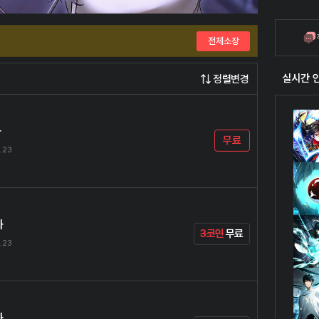
전체소장
실시간 
정렬변경
화
무료
.23
화
3코인
무료
.23
화