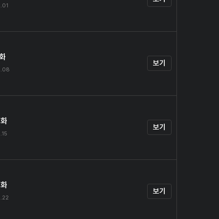
.01
1화
보기
6.08
2화
보기
.15
3화
보기
.22