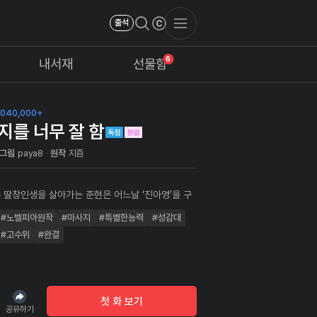
출석
6
내서재
선물함
040,000+
지를 너무 잘 함
그림
paya8
원작
지즘
 딸창인생을 살아가는 준현은 어느날 ‘진아영’을 구
된다. 준현의 섹다른 마사지 능력을 경험한 아영은 준
#노벨피아원작
#마사지
#특별한능력
#성감대
여성 전용 에스테틱 샵을 소개해주고... 준현은 자신
지가 여자를 흥분시킨다는 것을 알게 되는데?
#고수위
#완결
첫 화 보기
공유하기