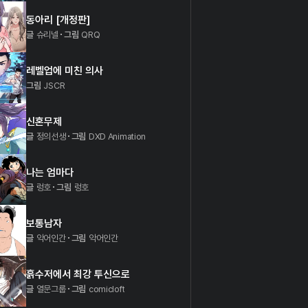
동아리 [개정판]
글
슈리넬
그림
QRQ
레벨업에 미친 의사
그림
JSCR
신혼무제
글
정의선생
그림
DXD Animation
나는 엄마다
글
렁호
그림
렁호
보통남자
글
악어인간
그림
악어인간
흙수저에서 최강 투신으로
글
열문그룹
그림
comicloft