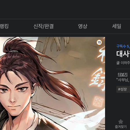
랭킹
신작/완결
영상
세일
구독수 5
대사
글
이하
더보기
"사부님
로 게으
#성장
모두가 
않던 대사형의 
는 흉수
위기에 처하는데!!! "사부님
행방을 모
길래!!??" 죽음의 진실을 밝히기 위해, 그리고 문
위해 강
즐겨찾기
고 그들을 