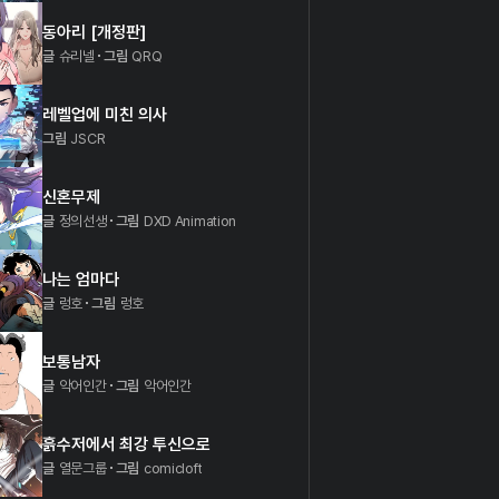
동아리 [개정판]
글
슈리넬
그림
QRQ
레벨업에 미친 의사
그림
JSCR
신혼무제
글
정의선생
그림
DXD Animation
나는 엄마다
글
렁호
그림
렁호
보통남자
글
악어인간
그림
악어인간
흙수저에서 최강 투신으로
글
열문그룹
그림
comicloft