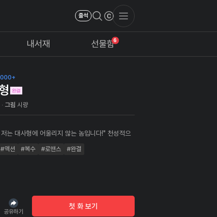
출석
6
내서재
선물함
,000+
형
주
그림
시량
, 저는 대사형에 어울리지 않는 놈입니다!" 천성적으
르고 무공조차 변변치 않은 장백쾌검문의 둘째 검호
#액션
#복수
#로맨스
#완결
존경하던 첫째 사형 검룡의 갑작스런 죽음으로 원치
자리를 물려받는다. 얼마 후, 정체를 알 수 없
에 의해 사부 고운행이 살해당하고, 문파마저 빼앗길
은 끝까지 ‘천비록과 매의 후예’의
른다 하셨어!" "천비록과 매의 후예!?’ 그게 대체 뭐
파를 되찾기
첫 화 보기
호행을 택하는 초짜 대사형 검호와 여섯 사제들! 그리
공유하기
서서히 옥죄어오는 천비록의 망령들! [초짜 대사형