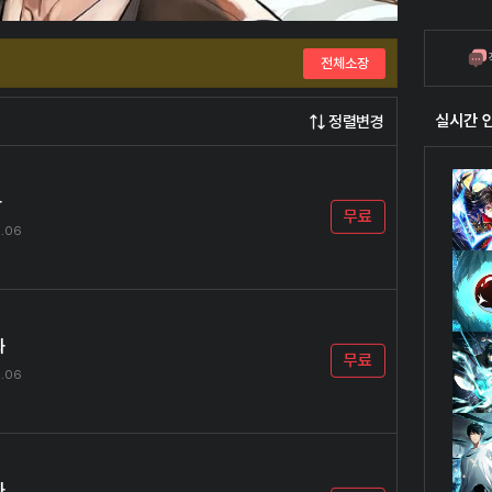
검호와 
전체소장
실시간 
정렬변경
화
무료
9.06
화
무료
9.06
화