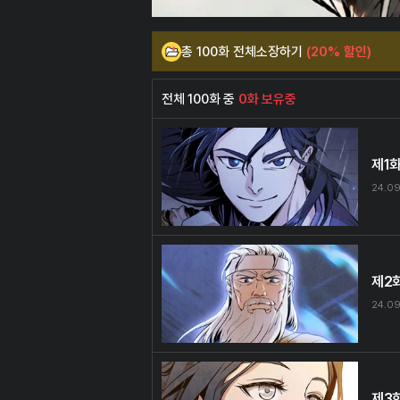
총 100화 전체소장하기
(20% 할인)
전체 100화 중
0화 보유중
제1
24.0
제2
24.0
제3