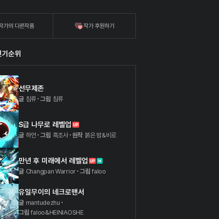
강호 최악 썩은 물들의 얽히고설킨 무협 드라마!]
작가의 다른작품
작가 후원하기
인기순위
선무제존
글
침류
그림
침류
S급 나무로 레벨업
글
하언
그림
흑조사
원작
붉은 밤&비로
만년 후 미래에서 레벨업
글
Changpan Warrior
그림
faloo
유일무이의 네크로맨서
글
mantudezhu
그림
faloo&HEINIAOSHE