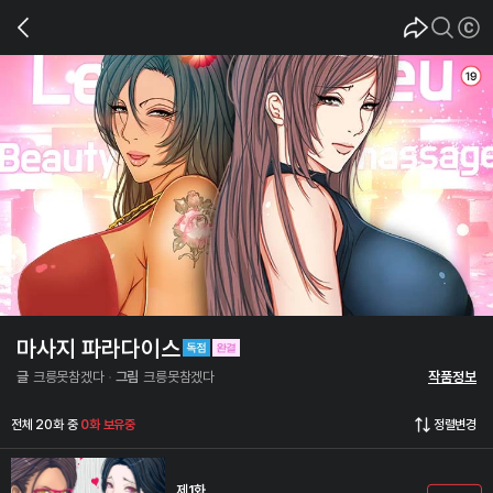
마사지 파라다이스
글
크릉못참겠다
그림
크릉못참겠다
작품정보
전체 20화 중
0화 보유중
정렬변경
제1화