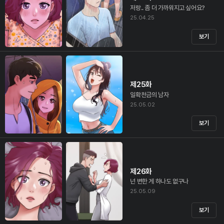
저랑.. 좀 더 가까워지고 싶어요?
25.04.25
보기
제25화
일확천금의 남자
25.05.02
보기
제26화
넌 변한 게 하나도 없구나
25.05.09
보기