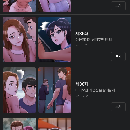
보기
제35화
아윤이에게 상처주면 안 돼
25.07.11
보기
제36화
따라오면 네 남친은 살려줄게
25.07.18
보기