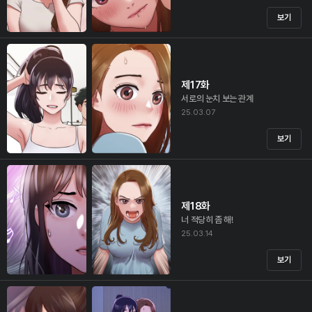
보기
제17화
서로의 눈치 보는 관계
25.03.07
보기
제18화
너 적당히 좀 해!
25.03.14
보기