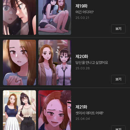
제19화
여긴 어디야?
25.03.21
보기
제20화
당신을 만나고 싶었어요
25.03.28
보기
제21화
셋이서 데이트 어때?
25.04.04
보기