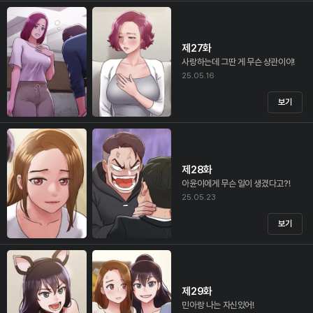
제27화
사랑하는데 그딴 게 무슨 상관이야!
25.05.16
보기
제28화
아윤이에게 무슨 일이 생겼다고?!
25.05.23
보기
제29화
민아랑 나는 자신있어!