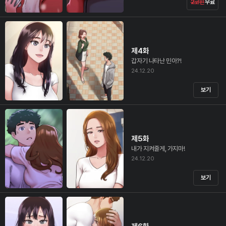
2코인
무료
제4화
갑자기 나타난 민아?!
24.12.20
보기
제5화
내가 지켜줄게, 가지마!
24.12.20
보기