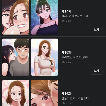
제14화
뭐지? 이 충전되는 느낌!
25.02.14
보기
제15화
우리 만난 적 있지 않아?
25.02.21
보기
제16화
단둘이 있으니 스릴 있다...
25.02.28