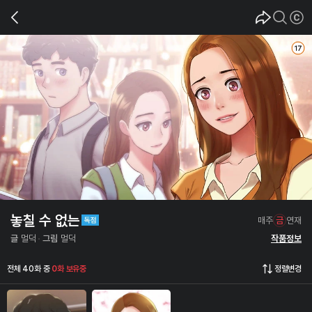
놓칠 수 없는
매주
금
연재
글
멀덕
그림
멀덕
작품정보
전체 40화 중
0화 보유중
정렬변경