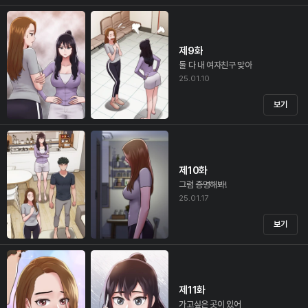
제9화
둘 다 내 여자친구 맞아
25.01.10
보기
제10화
그럼 증명해봐!
25.01.17
보기
제11화
가고싶은 곳이 있어