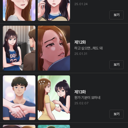
25.01.24
보기
제12화
하고 싶으면...해도 돼
25.01.31
보기
제13화
뭔가 기분이 묘하네
25.02.07
보기