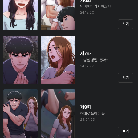
제6화
민아에게 가봐야겠어!
24.12.20
보기
제7화
도망칠 방법...있어!!
24.12.27
보기
제8화
현대로 돌아온 둘
25.01.03
보기