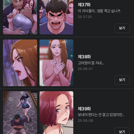
제37화
이 자식들이.. 정말 죽고 싶나?!
25.07.25
보기
제38화
고마웠어 잘 지내...
25.08.01
보기
제39화
보내야 한다는 건 알고 있었지만..
25.08.08
보기