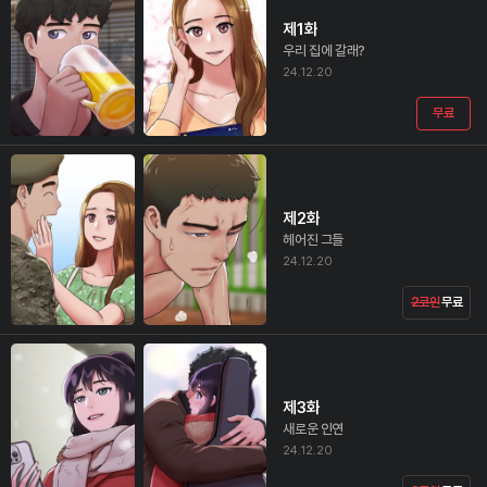
제1화
우리 집에 갈래?
24.12.20
무료
제2화
헤어진 그들
24.12.20
2코인
무료
제3화
새로운 인연
24.12.20