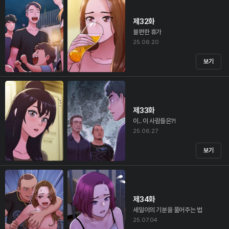
제32화
불편한 휴가
25.06.20
보기
제33화
이.. 이 사람들은?!
25.06.27
보기
제34화
세일이의 기분을 풀어주는 법
25.07.04