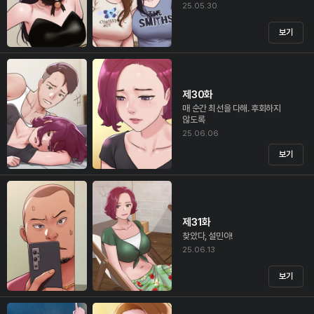
25.05.30
보기
제30화
매 순간 최선을 다해. 후회하지
않도록
25.06.06
보기
제31화
찾았다, 설민아!
25.06.13
보기