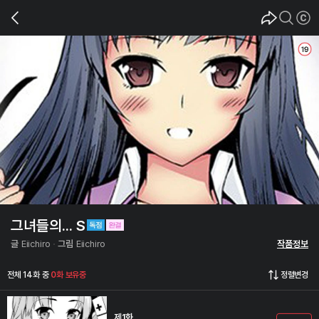
그녀들의... S
글
Eiichiro
그림
Eiichiro
작품정보
전체 14화 중
0화 보유중
정렬변경
제1화