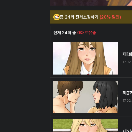
총 24화 전체소장하기
(20% 할인)
전체 24화 중
0화 보유중
제1
17.02
제2
17.02
제3