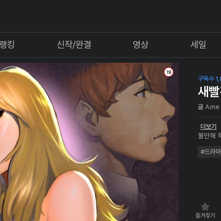
랭킹
신작/완결
영상
세일
구독수 1,
새빨
글
A.me
더보기
불안해 
전 내 
#드라마
다. 그
말'에 
즐겨찾기