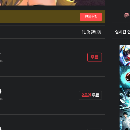
전체소장
실시간 
정렬변경
화
무료
.16
화
2코인
무료
.16
화