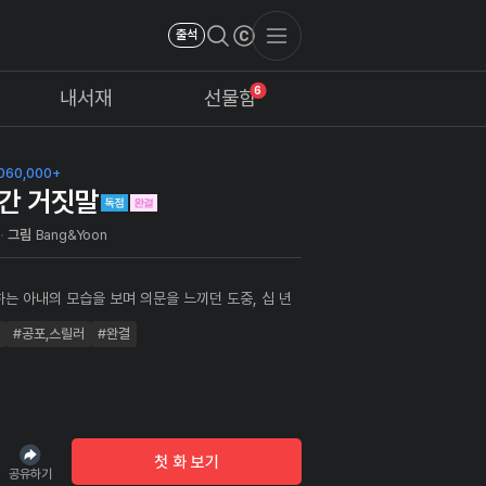
출석
6
내서재
선물함
060,000+
간 거짓말
그림
Bang&Yoon
하는 아내의 모습을 보며 의문을 느끼던 도중, 십 년
앞에서 자취를 감췄던 소녀, 정아람이 모습을 드러냈
#공포,스릴러
#완결
리고 그녀는 조심스레 다가와 과거에 있던 어떤 '거짓
대해 이야기를 하는데.
첫 화 보기
공유하기