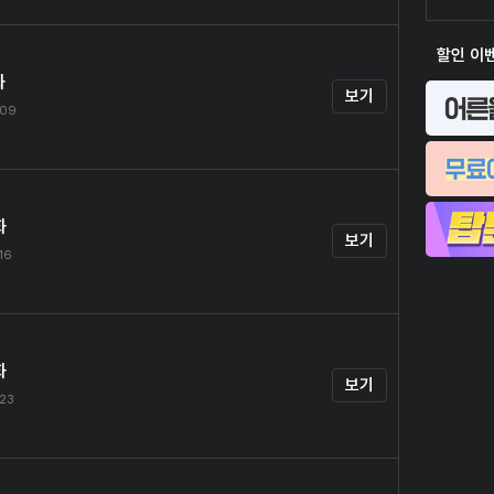
할인 이
화
보기
.09
화
보기
.16
화
보기
.23