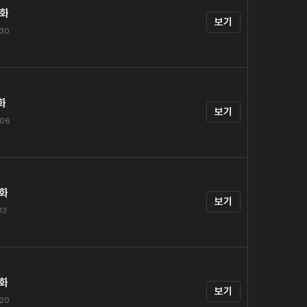
0화
보기
.30
화
보기
.06
2화
보기
13
3화
보기
.20