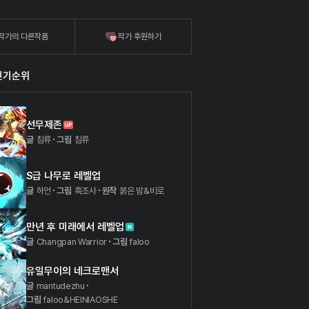
작가의 다른작품
작가 후원하기
인기순위
선무제존
글
침류
그림
침류
S급 나무로 레벨업
글
하언
그림
흑조사
원작
붉은 밤&비로
만년 후 미래에서 레벨업
글
Changpan Warrior
그림
faloo
유일무이의 네크로맨서
글
mantudezhu
그림
faloo&HEINIAOSHE