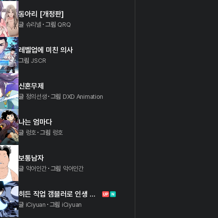
동아리 [개정판]
글
슈리넬
그림
QRQ
레벨업에 미친 의사
그림
JSCR
신혼무제
글
정의선생
그림
DXD Animation
나는 엄마다
글
렁호
그림
렁호
보통남자
글
악어인간
그림
악어인간
히든 직업 갬블러로 인생 역전
글
iCiyuan
그림
iCiyuan