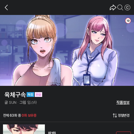
육체구속
글
SUN
그림
임스타
작품정보
전체 63화 중
0화 보유중
정렬변경
제1화