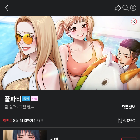
풀파티
글
멀덕
그림
벤프
작품정보
이벤트
8월 14일까지 1코인!!
정렬변경
제1화