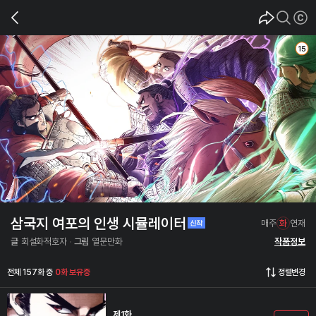
삼국지 여포의 인생 시뮬레이터
매주
화
연재
글
회설화적호자
그림
열문만화
작품정보
전체 157화 중
0화 보유중
정렬변경
제1화