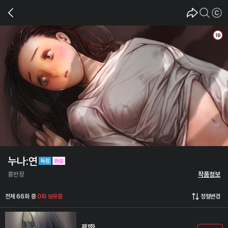
누나:연
홍반장
작품정보
전체 66화 중
0화 보유중
정렬변경
제1화