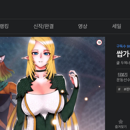
랭킹
신작/완결
영상
세일
구독수 9
쌉가
글
두목
더보기
운동선수
진과도 
#
#판
게임을 
로운 자극
즐겨찾기