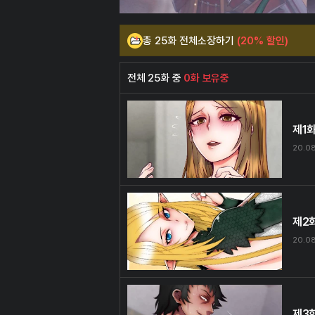
총 25화 전체소장하기
(20% 할인)
전체 25화 중
0화 보유중
제1
20.0
제2
20.0
제3