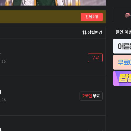
전체소장
할인 이
정렬변경
화
무료
8.28
화
2코인
무료
8.28
화