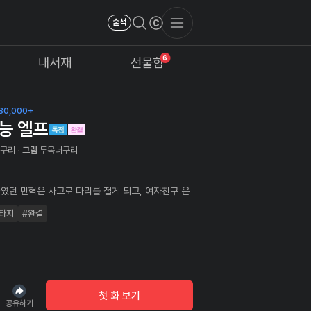
출석
6
내서재
선물함
80,000+
능 엘프
너구리
그림
두목너구리
였던 민혁은 사고로 다리를 절게 되고, 여자친구 은
소원해진다 이에 친구인 윤찬이 자신이 개발한 VR
타지
#완결
권유하게 되고 현실을 초월하는 판타지 세계에서 새
을 맛보게 되는데...
첫 화 보기
공유하기