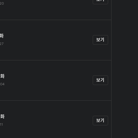
.20
1화
보기
.27
2화
보기
.04
3화
보기
11