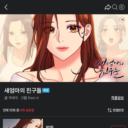
새엄마의 친구들
글
목베개
그림
Red-A
작품정보
전체 13화 중
0화 보유중
정렬변경
제1화