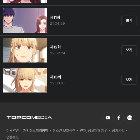
제11화
보기
21.04.29
제12화
보기
22.02.24
제13화
보기
22.03.10
이용약관
개인정보처리방침
청소년 보호정책
연재, 광고제휴 제안
공지사항
언론보도