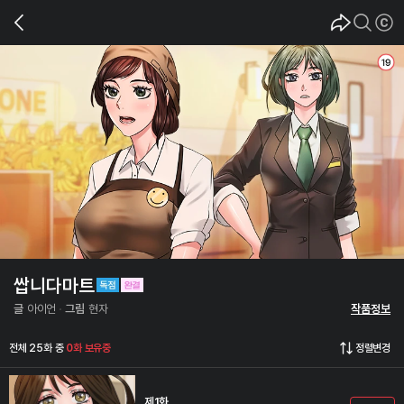
쌉니다마트
글
아이언
그림
현자
작품정보
전체 25화 중
0화 보유중
정렬변경
제1화