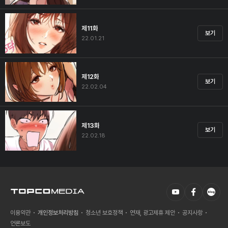
제11화
보기
22.01.21
제12화
보기
22.02.04
제13화
보기
22.02.18
이용약관
개인정보처리방침
청소년 보호정책
연재, 광고제휴 제안
공지사항
언론보도