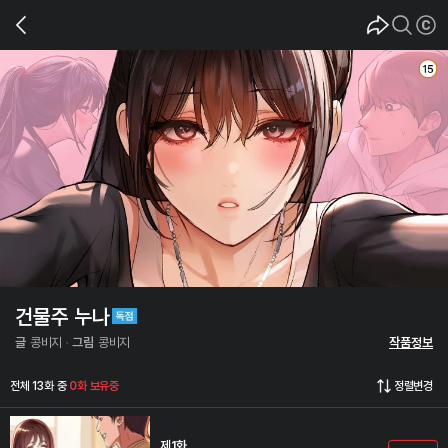
건물주 누나
글
콩비지
그림
콩비지
작품정보
전체 13화 중
0화 보유중
정렬변경
제1화