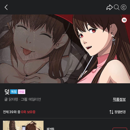
덫
글
닭타령
그림
에일리언
작품정보
전체 39화 중
0화 보유중
정렬변경
제1화