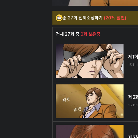
총 27화 전체소장하기
(20% 할인)
전체 27화 중
0화 보유중
제1
15.11.
제2
15.11.
제3