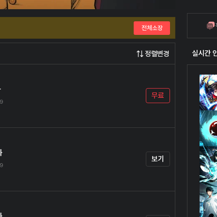
전체소장
실시간 
정렬변경
화
무료
19
화
보기
19
화