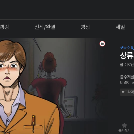
랭킹
신작/완결
영상
세일
구독수 6,
상류
글
미로
금수저를
비밀이 
#드라마
즐겨찾기