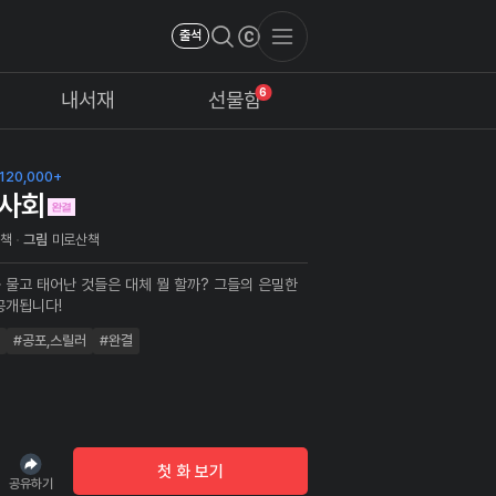
출석
6
내서재
선물함
120,000+
사회
산책
그림
미로산책
 물고 태어난 것들은 대체 뭘 할까? 그들의 은밀한
공개됩니다!
#공포,스릴러
#완결
첫 화 보기
공유하기