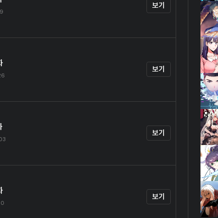
보기
19
화
보기
26
화
보기
.03
화
보기
10