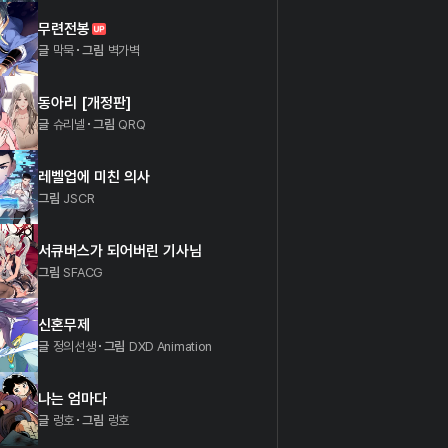
무련전봉
글
막묵
그림
벽가벽
동아리 [개정판]
글
슈리넬
그림
QRQ
레벨업에 미친 의사
그림
JSCR
서큐버스가 되어버린 기사님
그림
SFACG
신혼무제
글
정의선생
그림
DXD Animation
나는 엄마다
글
렁호
그림
렁호