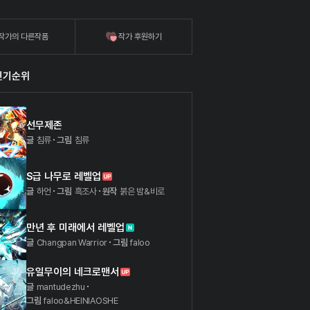
작가의 다른작품
작가 후원하기
인기순위
선무제존
글
침류
그림
침류
S급 나무로 레벨업
글
하언
그림
흑조사
원작
붉은 밤&비로
만년 후 미래에서 레벨업
글
Changpan Warrior
그림
faloo
유일무이의 네크로맨서
글
mantudezhu
그림
faloo&HEINIAOSHE