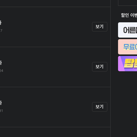
할인 이
화
보기
17
화
보기
.24
화
보기
31