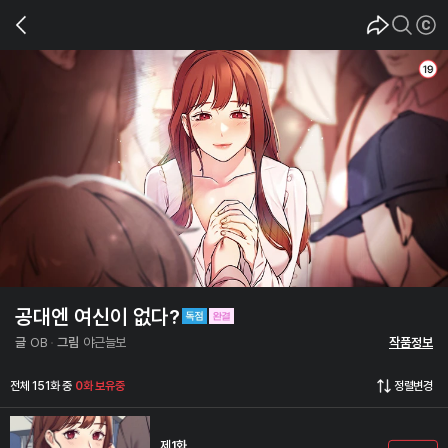
공대엔 여신이 없다?
글
OB
그림
야근늘보
작품정보
전체 151화 중
0화 보유중
정렬변경
제1화