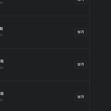
.10
1화
보기
17
2화
보기
.24
3화
보기
.31