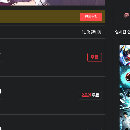
전체소장
실시간 
정렬변경
화
무료
.25
화
2코인
무료
.25
화