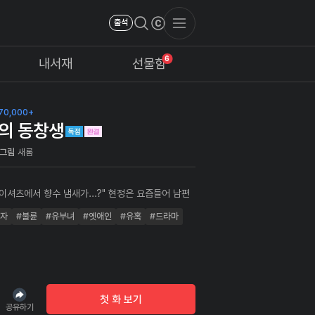
출석
6
내서재
선물함
70,000+
의 동창생
그림
새롬
이셔츠에서 향수 냄새가...?" 현정은 요즘들어 남편
가 수상하기만 하다. 고민이 늘어가던 한편, 오랜만에
여자
#불륜
#유부녀
#옛애인
#유혹
#드라마
동창회에서 옛 남친 건우가 접근해 오는데...
첫 화 보기
공유하기