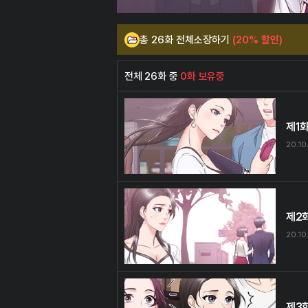
총 26화 전체소장하기
(20% 할인)
전체 26화 중
0화 보유중
제1
20.10
제2
20.10
제3