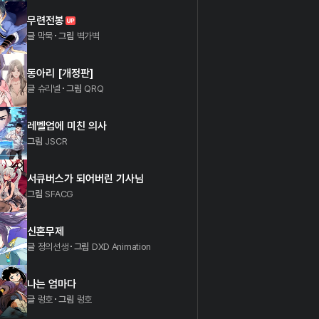
무련전봉
글
막묵
그림
벽가벽
동아리 [개정판]
글
슈리넬
그림
QRQ
레벨업에 미친 의사
그림
JSCR
서큐버스가 되어버린 기사님
그림
SFACG
신혼무제
글
정의선생
그림
DXD Animation
나는 엄마다
글
렁호
그림
렁호