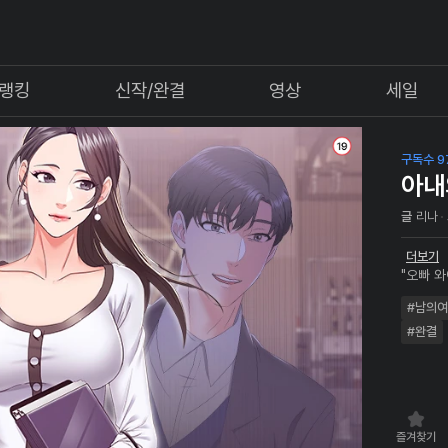
랭킹
신작/완결
영상
세일
구독수 9
아내
글
리나
더보기
"오빠 와
의 태도
#남의
참석한 
#완결
즐겨찾기