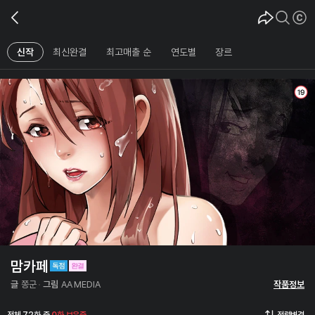
신작
최신완결
최고매출 순
연도별
장르
맘카페
글
쫑군
그림
AA MEDIA
작품정보
전체 72화 중
0화 보유중
정렬변경