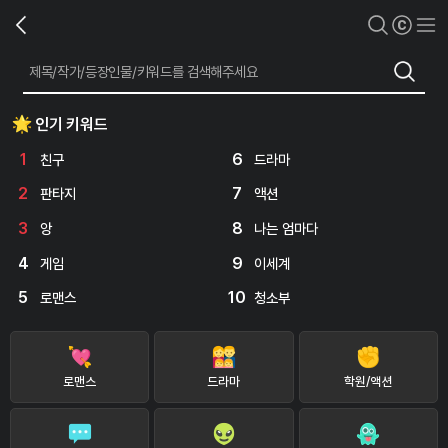
인기 키워드
1
6
친구
드라마
2
7
판타지
액션
3
8
앙
나는 엄마다
4
9
게임
이세계
5
10
로맨스
청소부
로맨스
드라마
학원/액션