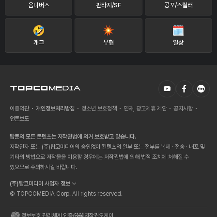
옴니버스
판타지/SF
공포/스릴러
개그
무협
일상
이용약관
개인정보처리방침
청소년 보호정책
연재, 광고제휴 제안
공지사항
언론보도
탑툰의 모든 콘텐츠는 저작권법에 의거 보호받고 있습니다.
저작권자 또는 (주)탑코미디어의 승인없이 컨텐츠의 일부 또는 전부를 복제 · 전송 · 배포 및
기타의 방법으로 저작물을 이용할 경우에는 저작권법에 의해 법적 조치에 처해질 수
있으므로 주의하시길 바랍니다.
(주)탑코미디어 사업자 정보
© TOPCOMEDIA Corp. All rights reserved.
정보보호 관리체계 인증
저작권오케이