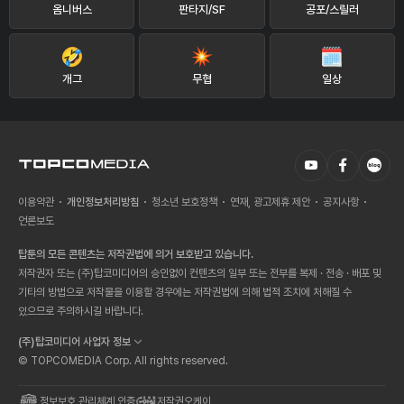
옴니버스
판타지/SF
공포/스릴러
개그
무협
일상
이용약관
개인정보처리방침
청소년 보호정책
연재, 광고제휴 제안
공지사항
언론보도
탑툰의 모든 콘텐츠는 저작권법에 의거 보호받고 있습니다.
저작권자 또는 (주)탑코미디어의 승인없이 컨텐츠의 일부 또는 전부를 복제 · 전송 · 배포 및
기타의 방법으로 저작물을 이용할 경우에는 저작권법에 의해 법적 조치에 처해질 수
있으므로 주의하시길 바랍니다.
(주)탑코미디어 사업자 정보
© TOPCOMEDIA Corp. All rights reserved.
정보보호 관리체계 인증
저작권오케이