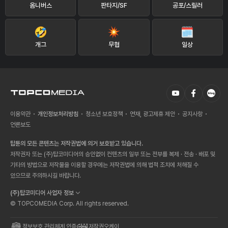
옴니버스
판타지/SF
공포/스릴러
개그
무협
일상
이용약관
개인정보처리방침
청소년 보호정책
연재, 광고제휴 제안
공지사항
언론보도
탑툰의 모든 콘텐츠는 저작권법에 의거 보호받고 있습니다.
저작권자 또는 (주)탑코미디어의 승인없이 컨텐츠의 일부 또는 전부를 복제 · 전송 · 배포 및
기타의 방법으로 저작물을 이용할 경우에는 저작권법에 의해 법적 조치에 처해질 수
있으므로 주의하시길 바랍니다.
(주)탑코미디어 사업자 정보
© TOPCOMEDIA Corp. All rights reserved.
정보보호 관리체계 인증
저작권오케이