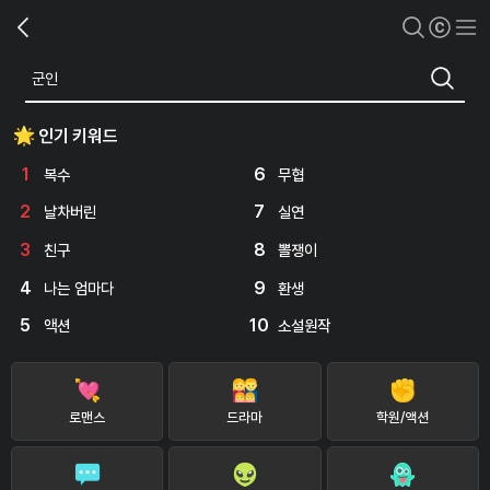
인기 키워드
1
6
복수
무협
2
7
날차버린
실연
3
8
친구
뽈쟁이
4
9
나는 엄마다
환생
5
10
액션
소설원작
로맨스
드라마
학원/액션