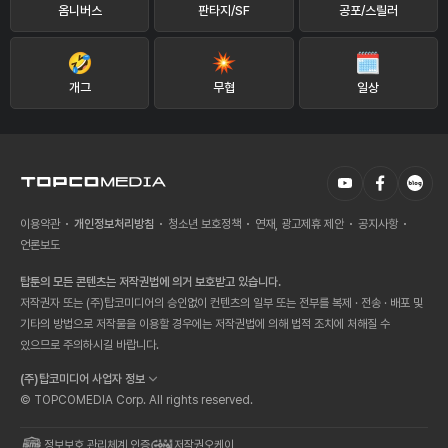
옴니버스
판타지/SF
공포/스릴러
개그
무협
일상
이용약관
개인정보처리방침
청소년 보호정책
연재, 광고제휴 제안
공지사항
언론보도
탑툰의 모든 콘텐츠는 저작권법에 의거 보호받고 있습니다.
저작권자 또는 (주)탑코미디어의 승인없이 컨텐츠의 일부 또는 전부를 복제 · 전송 · 배포 및
기타의 방법으로 저작물을 이용할 경우에는 저작권법에 의해 법적 조치에 처해질 수
있으므로 주의하시길 바랍니다.
(주)탑코미디어 사업자 정보
© TOPCOMEDIA Corp. All rights reserved.
정보보호 관리체계 인증
저작권오케이