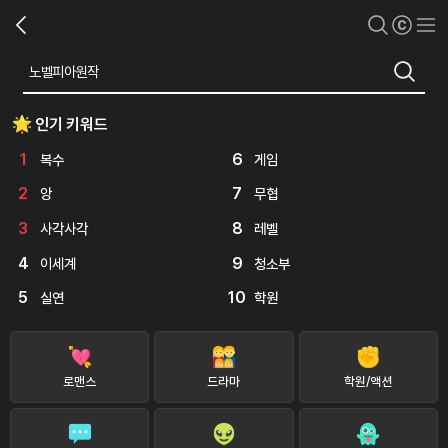
인기 키워드
1
6
복수
게임
2
7
앙
무협
3
8
사각사각
레벨
4
9
이세계
청소부
5
10
실연
학원
로맨스
드라마
학원/액션