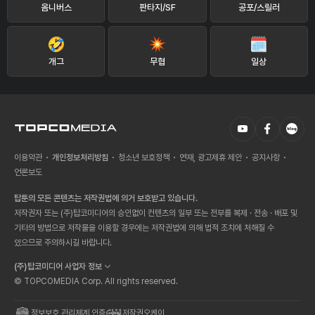
옴니버스
판타지/SF
공포/스릴러
개그
무협
일상
이용약관
개인정보처리방침
청소년 보호정책
연재, 광고제휴 제안
공지사항
언론보도
탑툰의 모든 콘텐츠는 저작권법에 의거 보호받고 있습니다.
저작권자 또는 (주)탑코미디어의 승인없이 컨텐츠의 일부 또는 전부를 복제 · 전송 · 배포 및
기타의 방법으로 저작물을 이용할 경우에는 저작권법에 의해 법적 조치에 처해질 수
있으므로 주의하시길 바랍니다.
(주)탑코미디어 사업자 정보
© TOPCOMEDIA Corp. All rights reserved.
정보보호 관리체계 인증
저작권오케이