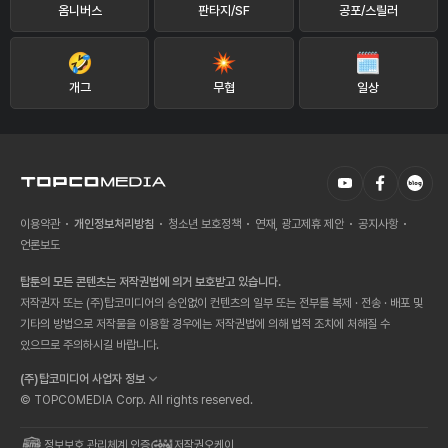
옴니버스
판타지/SF
공포/스릴러
개그
무협
일상
이용약관
개인정보처리방침
청소년 보호정책
연재, 광고제휴 제안
공지사항
언론보도
탑툰의 모든 콘텐츠는 저작권법에 의거 보호받고 있습니다.
저작권자 또는 (주)탑코미디어의 승인없이 컨텐츠의 일부 또는 전부를 복제 · 전송 · 배포 및
기타의 방법으로 저작물을 이용할 경우에는 저작권법에 의해 법적 조치에 처해질 수
있으므로 주의하시길 바랍니다.
(주)탑코미디어 사업자 정보
© TOPCOMEDIA Corp. All rights reserved.
정보보호 관리체계 인증
저작권오케이