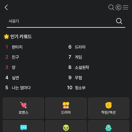
인기 키워드
1
6
판타지
드라마
2
7
친구
게임
3
8
앙
소설원작
4
9
실연
무협
5
10
나는 엄마다
청소부
로맨스
드라마
학원/액션