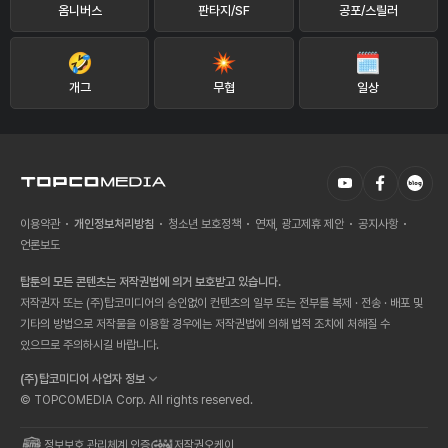
옴니버스
판타지/SF
공포/스릴러
개그
무협
일상
이용약관
개인정보처리방침
청소년 보호정책
연재, 광고제휴 제안
공지사항
언론보도
탑툰의 모든 콘텐츠는 저작권법에 의거 보호받고 있습니다.
저작권자 또는 (주)탑코미디어의 승인없이 컨텐츠의 일부 또는 전부를 복제 · 전송 · 배포 및
기타의 방법으로 저작물을 이용할 경우에는 저작권법에 의해 법적 조치에 처해질 수
있으므로 주의하시길 바랍니다.
(주)탑코미디어 사업자 정보
© TOPCOMEDIA Corp. All rights reserved.
정보보호 관리체계 인증
저작권오케이