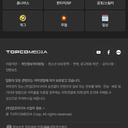
옴니버스
판타지/SF
공포/스릴러
개그
무협
일상
이용약관
개인정보처리방침
청소년 보호정책
연재, 광고제휴 제안
공지사항
언론보도
탑툰의 모든 콘텐츠는 저작권법에 의거 보호받고 있습니다.
저작권자 또는 (주)탑코미디어의 승인없이 컨텐츠의 일부 또는 전부를 복제 · 전송 · 배포 및
기타의 방법으로 저작물을 이용할 경우에는 저작권법에 의해 법적 조치에 처해질 수
있으므로 주의하시길 바랍니다.
(주)탑코미디어 사업자 정보
© TOPCOMEDIA Corp. All rights reserved.
정보보호 관리체계 인증
저작권오케이