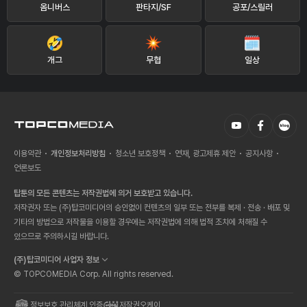
옴니버스
판타지/SF
공포/스릴러
개그
무협
일상
이용약관
개인정보처리방침
청소년 보호정책
연재, 광고제휴 제안
공지사항
언론보도
탑툰의 모든 콘텐츠는 저작권법에 의거 보호받고 있습니다.
저작권자 또는 (주)탑코미디어의 승인없이 컨텐츠의 일부 또는 전부를 복제 · 전송 · 배포 및
기타의 방법으로 저작물을 이용할 경우에는 저작권법에 의해 법적 조치에 처해질 수
있으므로 주의하시길 바랍니다.
(주)탑코미디어 사업자 정보
© TOPCOMEDIA Corp. All rights reserved.
정보보호 관리체계 인증
저작권오케이