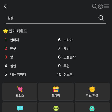
인기 키워드
1
6
판타지
드라마
2
7
친구
게임
3
8
앙
소설원작
4
9
실연
무협
5
10
나는 엄마다
청소부
로맨스
드라마
학원/액션