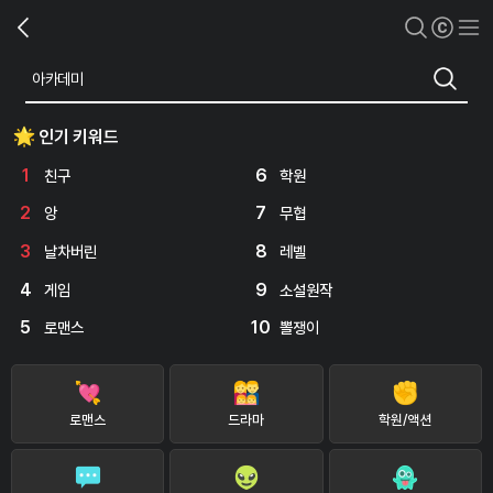
인기 키워드
1
6
친구
학원
2
7
앙
무협
3
8
날차버린
레벨
4
9
게임
소설원작
5
10
로맨스
뽈쟁이
로맨스
드라마
학원/액션