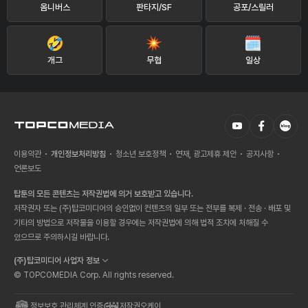
옴니버스
판타지/SF
공포/스릴러
개그
무협
일상
이용약관
개인정보처리방침
청소년 보호정책
연재, 광고제휴 제안
공지사항
언론보도
탑툰의 모든 콘텐츠는 저작권법에 의거 보호받고 있습니다.
저작권자 또는 (주)탑코미디어의 승인없이 컨텐츠의 일부 또는 전부를 복제 · 전송 · 배포 및
기타의 방법으로 저작물을 이용할 경우에는 저작권법에 의해 법적 조치에 처해질 수
있으므로 주의하시길 바랍니다.
(주)탑코미디어 사업자 정보
© TOPCOMEDIA Corp. All rights reserved.
정보보호 관리체계 인증
저작권오케이