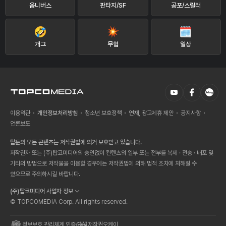
옴니버스
판타지/SF
공포/스릴러
개그
무협
일상
이용약관
개인정보처리방침
청소년 보호정책
연재, 광고제휴 제안
공지사항
언론보도
탑툰의 모든 콘텐츠는 저작권법에 의거 보호받고 있습니다.
저작권자 또는 (주)탑코미디어의 승인없이 컨텐츠의 일부 또는 전부를 복제 · 전송 · 배포 및
기타의 방법으로 저작물을 이용할 경우에는 저작권법에 의해 법적 조치에 처해질 수
있으므로 주의하시길 바랍니다.
(주)탑코미디어 사업자 정보
© TOPCOMEDIA Corp. All rights reserved.
정보보호 관리체계 인증
저작권오케이