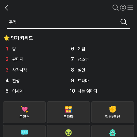
인기 키워드
1
6
앙
게임
2
7
판타지
청소부
3
8
사각사각
실연
4
9
환생
드라마
5
10
이세계
나는 엄마다
로맨스
드라마
학원/액션