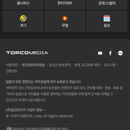
옴니버스
판타지/SF
공포/스릴러
개그
무협
일상
이용약관
개인정보처리방침
청소년 보호정책
연재, 광고제휴 제안
공지사항
언론보도
탑툰의 모든 콘텐츠는 저작권법에 의거 보호받고 있습니다.
저작권자 또는 (주)탑코미디어의 승인없이 컨텐츠의 일부 또는 전부를 복제 · 전송 · 배포 및
기타의 방법으로 저작물을 이용할 경우에는 저작권법에 의해 법적 조치에 처해질 수
있으므로 주의하시길 바랍니다.
(주)탑코미디어 사업자 정보
© TOPCOMEDIA Corp. All rights reserved.
정보보호 관리체계 인증
저작권오케이