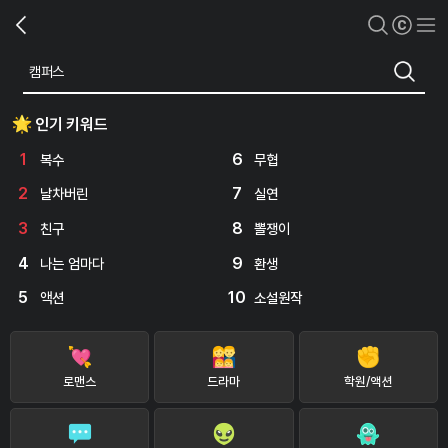
인기 키워드
1
6
복수
무협
2
7
날차버린
실연
3
8
친구
뽈쟁이
4
9
나는 엄마다
환생
5
10
액션
소설원작
로맨스
드라마
학원/액션