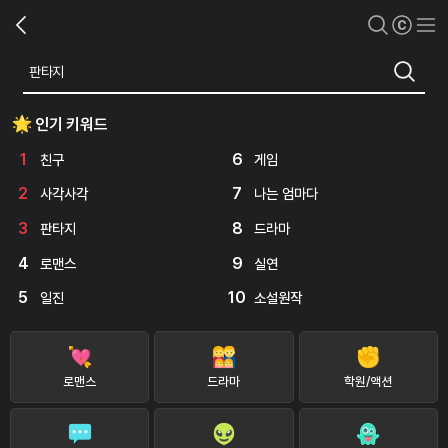
인기 키워드
1
6
친구
게임
2
7
사각사각
나는 엄마다
3
8
판타지
드라마
4
9
로맨스
실연
5
10
일진
소설원작
로맨스
드라마
학원/액션