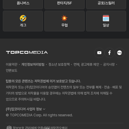
옴니버스
판타지/SF
공포/스릴러
개그
무협
일상
이용약관
개인정보처리방침
청소년 보호정책
연재, 광고제휴 제안
공지사항
언론보도
탑툰의 모든 콘텐츠는 저작권법에 의거 보호받고 있습니다.
저작권자 또는 (주)탑코미디어의 승인없이 컨텐츠의 일부 또는 전부를 복제 · 전송 · 배포 및
기타의 방법으로 저작물을 이용할 경우에는 저작권법에 의해 법적 조치에 처해질 수
있으므로 주의하시길 바랍니다.
(주)탑코미디어 사업자 정보
© TOPCOMEDIA Corp. All rights reserved.
정보보호 관리체계 인증
저작권오케이