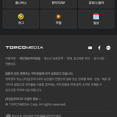
옴니버스
판타지/SF
공포/스릴러
개그
무협
일상
이용약관
개인정보처리방침
청소년 보호정책
연재, 광고제휴 제안
공지사항
언론보도
탑툰의 모든 콘텐츠는 저작권법에 의거 보호받고 있습니다.
저작권자 또는 (주)탑코미디어의 승인없이 컨텐츠의 일부 또는 전부를 복제 · 전송 · 배포 및
기타의 방법으로 저작물을 이용할 경우에는 저작권법에 의해 법적 조치에 처해질 수
있으므로 주의하시길 바랍니다.
(주)탑코미디어 사업자 정보
© TOPCOMEDIA Corp. All rights reserved.
정보보호 관리체계 인증
저작권오케이