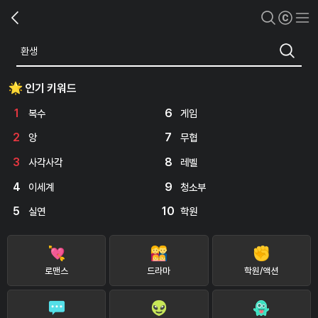
인기 키워드
1
6
복수
게임
2
7
앙
무협
3
8
사각사각
레벨
4
9
이세계
청소부
5
10
실연
학원
로맨스
드라마
학원/액션