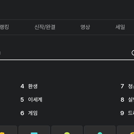
랭킹
신작/완결
영상
세일
4
7
환생
청
5
8
이세계
실
6
9
게임
드