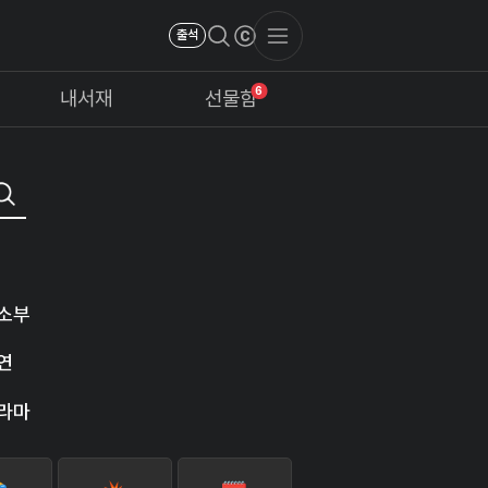
출석
6
내서재
선물함
소부
연
라마