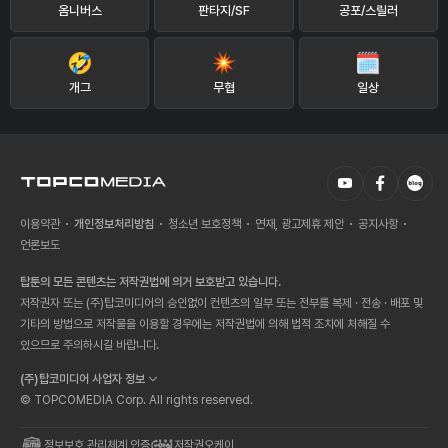
옴니버스
판타지/SF
공포/스릴러
개그
무협
일상
이용약관
개인정보처리방침
청소년 보호정책
연재, 광고제휴 제안
공지사항
언론보도
탑툰의 모든 콘텐츠는 저작권법에 의거 보호받고 있습니다.
저작권자 또는 (주)탑코미디어의 승인없이 컨텐츠의 일부 또는 전부를 복제 · 전송 · 배포 및
기타의 방법으로 저작물을 이용할 경우에는 저작권법에 의해 법적 조치에 처해질 수
있으므로 주의하시길 바랍니다.
(주)탑코미디어 사업자 정보
© TOPCOMEDIA Corp. All rights reserved.
정보보호 관리체계 인증
저작권오케이