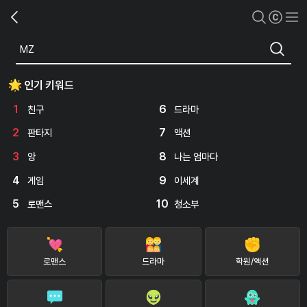
인기 키워드
1
6
친구
드라마
2
7
판타지
액션
3
8
앙
나는 엄마다
4
9
게임
이세계
5
10
로맨스
청소부
로맨스
드라마
학원/액션