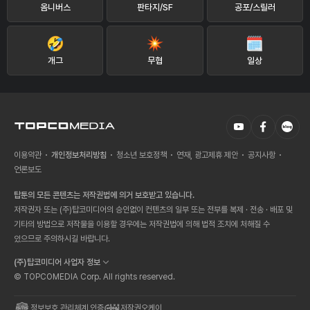
옴니버스
판타지/SF
공포/스릴러
개그
무협
일상
이용약관
개인정보처리방침
청소년 보호정책
연재, 광고제휴 제안
공지사항
언론보도
탑툰의 모든 콘텐츠는 저작권법에 의거 보호받고 있습니다.
저작권자 또는 (주)탑코미디어의 승인없이 컨텐츠의 일부 또는 전부를 복제 · 전송 · 배포 및
기타의 방법으로 저작물을 이용할 경우에는 저작권법에 의해 법적 조치에 처해질 수
있으므로 주의하시길 바랍니다.
(주)탑코미디어 사업자 정보
© TOPCOMEDIA Corp. All rights reserved.
정보보호 관리체계 인증
저작권오케이