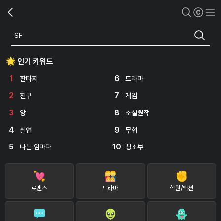
인기 키워드
1
6
판타지
드라마
2
7
친구
게임
3
8
앙
소설원작
4
9
실연
무협
5
10
나는 엄마다
청소부
로맨스
드라마
학원/액션