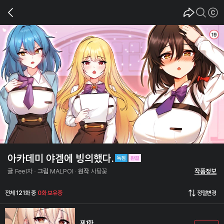
아카데미 야겜에 빙의했다.
글
Feel자
그림
MALPOI
원작
사탕꽃
작품정보
전체 121화 중
0화 보유중
정렬변경
제1화