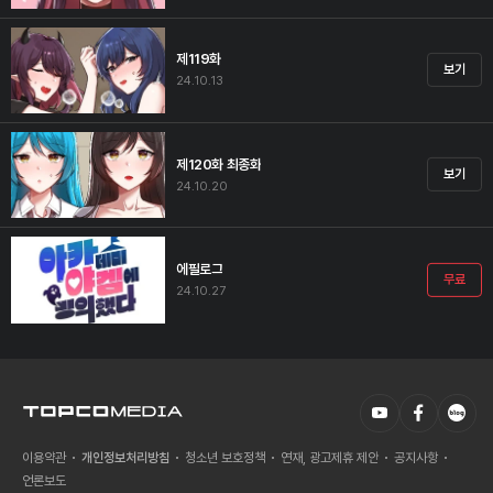
제119화
보기
24.10.13
제120화 최종화
보기
24.10.20
에필로그
무료
24.10.27
이용약관
개인정보처리방침
청소년 보호정책
연재, 광고제휴 제안
공지사항
언론보도