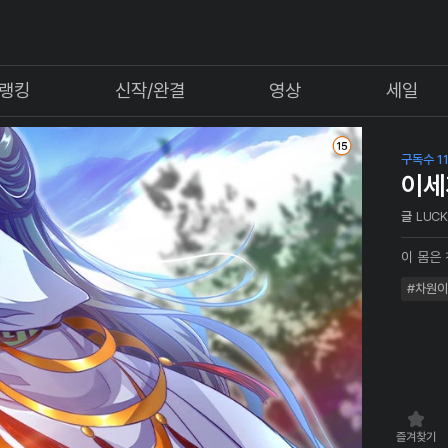
랭킹
신작/완결
영상
세일
구독수 11
이세
글
LUC
이 몸은
#차원
즐겨찾기