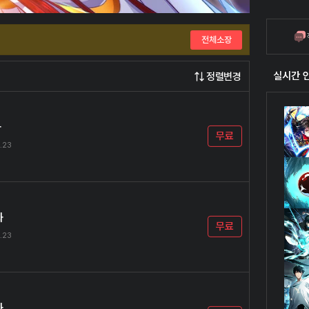
전체소장
실시간 
정렬변경
화
무료
.23
화
무료
.23
화