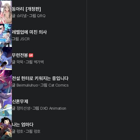
동아리 [개정판]
글
슈리넬
그림
QRQ
레벨업에 미친 의사
그림
JSCR
무련전봉
글
막묵
그림
벽가벽
전설 헌터로 키워지는 중입니다
글
Beimuliuhuo
그림
Cat Comics
신혼무제
글
정의선생
그림
DXD Animation
나는 엄마다
글
렁호
그림
렁호