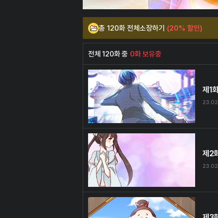
총 120화 전체소장하기
(20% 할인)
전체 120화 중
0화 보유중
제1
23.02
제2
23.02
제3