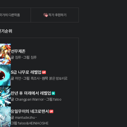
작가의 다른작품
작가 후원하기
인기순위
선무제존
글
침류
그림
침류
S급 나무로 레벨업
글
하언
그림
흑조사
원작
붉은 밤&비로
만년 후 미래에서 레벨업
글
Changpan Warrior
그림
faloo
유일무이의 네크로맨서
글
mantudezhu
그림
faloo&HEINIAOSHE