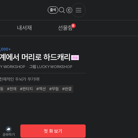
출석
6
내서재
선물함
,000+
계에서 머리로 하드캐리
KY WORKSHOP
그림
LUCKY WORKSHOP
 천재적인 두뇌가 무기야!
이동
#천재
#판타지
#액션
#무협
#완결
첫 화 보기
공유하기