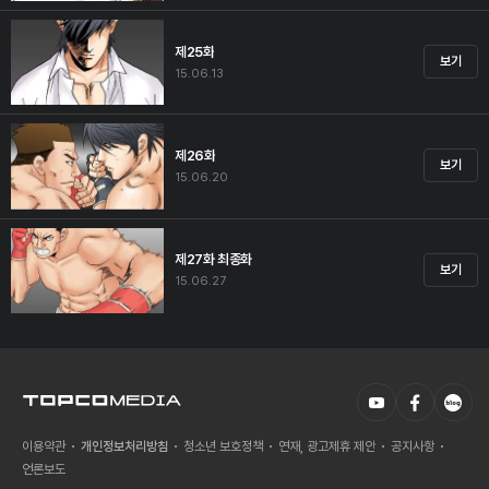
제25화
보기
15.06.13
제26화
보기
15.06.20
제27화 최종화
보기
15.06.27
이용약관
개인정보처리방침
청소년 보호정책
연재, 광고제휴 제안
공지사항
언론보도