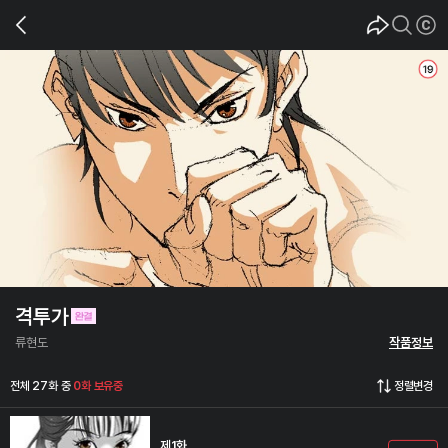
격투가
류현도
작품정보
전체 27화 중
0화 보유중
정렬변경
제1화