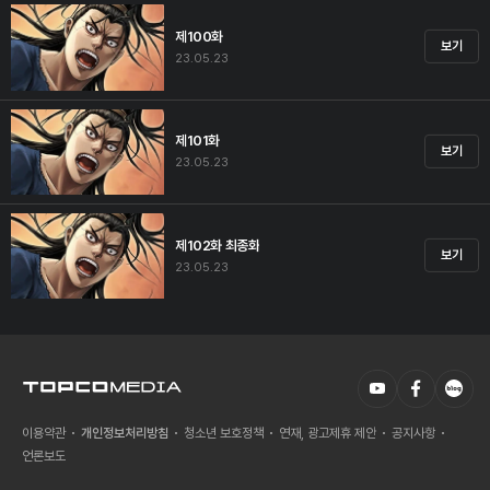
제100화
보기
23.05.23
제101화
보기
23.05.23
제102화 최종화
보기
23.05.23
이용약관
개인정보처리방침
청소년 보호정책
연재, 광고제휴 제안
공지사항
언론보도