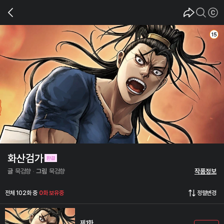
화산검가
글
묵검향
그림
묵검향
작품정보
전체 102화 중
0화 보유중
정렬변경
제1화