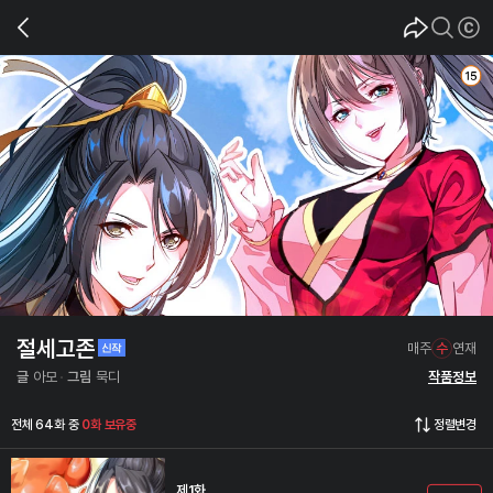
절세고존
매주
수
연재
글
아모
그림
묵디
작품정보
전체 64화 중
0화 보유중
정렬변경
제1화