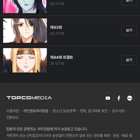
보기
25.07.16
제63화
보기
25.07.16
제64화 최종화
보기
25.07.16
이용약관
개인정보처리방침
청소년 보호정책
연재, 광고제휴 제안
공지사항
언론보도
탑툰의 모든 콘텐츠는 저작권법에 의거 보호받고 있습니다.
저작권자 또는 (주)탑코미디어의 승인없이 컨텐츠의 일부 또는 전부를 복제 · 전송 · 배포 및